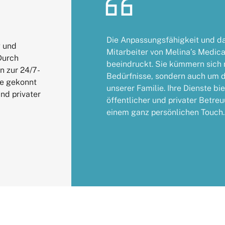
Seit Melina’s Medical Care ins 
g und
f
haben wir die benötigte Unterst
Durch
sischen
Flexibilität, bei Bedarf schon a
n zur 24/7-
befinden
zu können, hat uns besonders in
re gekonnt
 zwischen
gehen. Sie sind mehr als ein Dien
nd privater
 das mit
unserer Familie geworden.