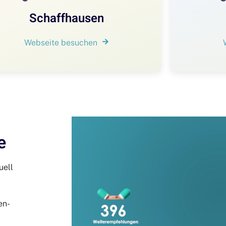
Schaffhausen
Webseite besuchen
e
uell
en-