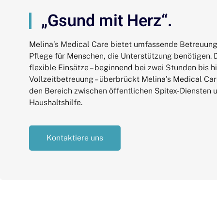
„Gsund mit Herz“.
Die Anpassungsfähigkeit und das Engagement der
Melina’s Medical Care bietet umfassende Betreuun
Mitarbeiter von Melina’s Medical Care haben uns tie
Pflege für Menschen, die Unterstützung benötigen. 
beeindruckt. Sie kümmern sich nicht nur um die phy
flexible Einsätze – beginnend bei zwei Stunden bis hi
Bedürfnisse, sondern auch um das emotionale Wohl
Vollzeitbetreuung – überbrückt Melina’s Medical Ca
unserer Familie. Ihre Dienste bieten genau das, was
den Bereich zwischen öffentlichen Spitex-Diensten u
öffentlicher und privater Betreuung gefehlt hat – und
Haushaltshilfe.
einem ganz persönlichen Touch.
Kontaktiere uns